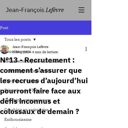
Jean-François
Lefèvre
Post
Tous les posts
Jean-François Lefèvre
Tous les posts
8 févr. 2024
4 min de lecture
N°13 - Recrutement :
Reconversion professionnelle
comment s’assurer que
Coaching professionnel
les recrues d’aujourd’hui
Coaching d'équipe
pourront faire face aux
Rétention des Talents
défis inconnus et
Coaching entrepreneurs
colossaux de demain ?
Coaching en entreprise
Enthousiasme