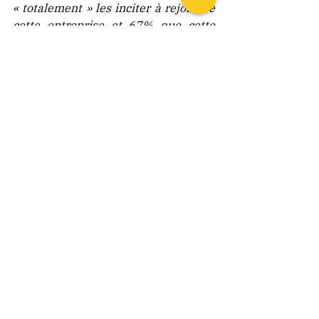
« totalement » les inciter à rejoindre 
cette entreprise et 67% que cette 
raison d’être est un levier 
d’engagement.
Mais comment évaluer le potentiel 
de développement d’un candidat 
dans un contexte singulier 
d’entreprise
 ?
Je peux vous aider à évaluer les 
candidats et vos collaborateurs sur 
ces compétences comportementales. 
Pour ce faire, je revisite avec eux 
leurs meilleurs moments de vie et en 
identifie les déclencheurs. J’appelle 
cela les moteurs de l’enthousiasme. 
Si la mise en œuvre des 
compétences de demain et la raison 