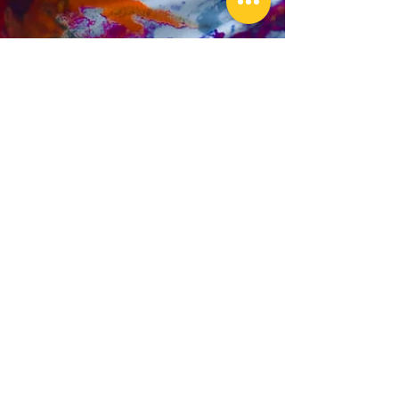
Jean-François Lefèvre
30 nov. 2023
3 min de lecture
N°4 - Qu’est-ce que
l’enthousiasme ? Mythe
ou réalité ?
Étymologiquement l’enthousiasme, c’est
l’état de l’Homme qui est habité par une
Énergie divine !