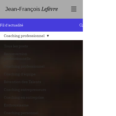
Jean-François
Lefèvre
Fil d'actualité
Coaching professionnel
Tous les posts
Reconversion
professionnelle
Coaching professionnel
Coaching d'équipe
Rétention des Talents
Coaching entrepreneurs
Coaching en entreprise
Enthousiasme
Coaching personnel